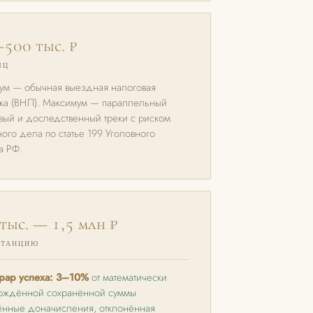
500 тыс. ₽
ЯЦ
м — обычная выездная налоговая
ка (ВНП). Максимум — параллельный
вый и доследственный треки с риском
ного дела по статье 199 Уголовного
а РФ.
тыс. — 1,5 млн ₽
СТАНЦИЮ
рар успеха: 3–10%
от математически
рждённой сохранённой суммы
ённые доначисления, отклонённая