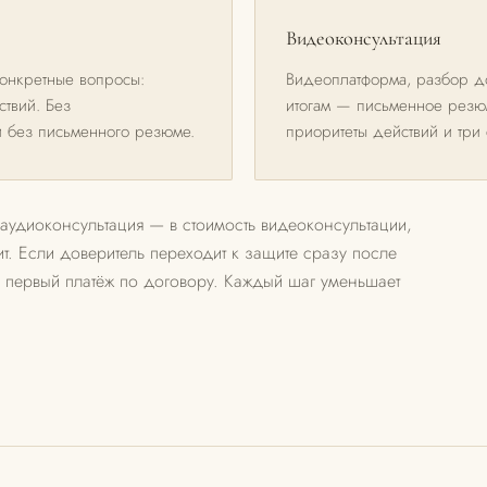
Видеоконсультация
 конкретные вопросы:
Видеоплатформа, разбор до
твий. Без
итогам — письменное резюм
и без письменного резюме.
приоритеты действий и три
аудиоконсультация — в стоимость видеоконсультации,
ит. Если доверитель переходит к защите сразу после
 в первый платёж по договору. Каждый шаг уменьшает