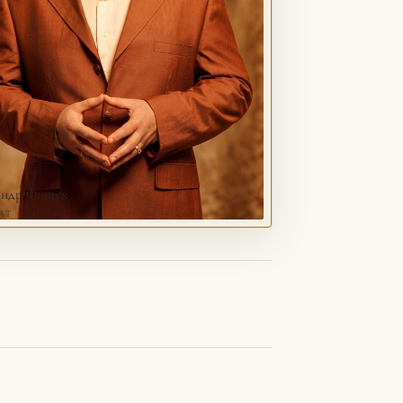
андр Фищук
Т · 2016