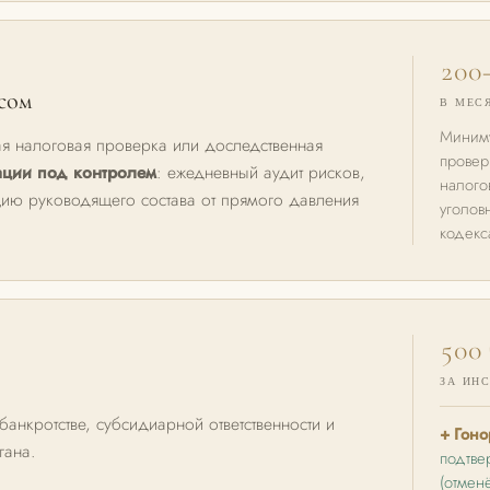
200–
исом
В МЕС
Миниму
я налоговая проверка или доследственная
провер
ации под контролем
: ежедневный аудит рисков,
налого
яцию руководящего состава от прямого давления
уголов
кодекс
500 
ЗА ИН
анкротстве, субсидиарной ответственности и
+ Гоно
гана.
подтве
(отмен