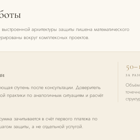
аботы
 выстроенной архитектуры защиты лишена математического
урированы вокруг комплексных проектов.
50–1
ии
ЗА РА
Объём 
ющая ступень после консультации. Доверитель
точечн
ой практики по аналогичным ситуациям и расчёт
структ
умма зачитывается в счёт первого платежа по
агом защиты, а не отдельной услугой.