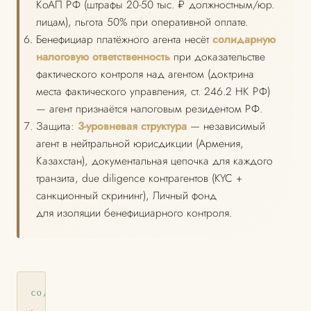
КоАП РФ (штрафы 20-50 тыс. ₽ должностным/юр.
лицам), льгота 50% при оперативной оплате.
Бенефициар платёжного агента несёт
солидарную
налоговую ответственность
при доказательстве
фактического контроля над агентом (доктрина
места фактического управления, ст. 246.2 НК РФ)
— агент признаётся налоговым резидентом РФ.
Защита:
3-уровневая структура
— независимый
агент в нейтральной юрисдикции (Армения,
Казахстан), документальная цепочка для каждого
транзита, due diligence контрагентов (KYC +
санкционный скрининг), Личный фонд
для изоляции бенефициарного контроля.
СОДЕРЖАНИЕ