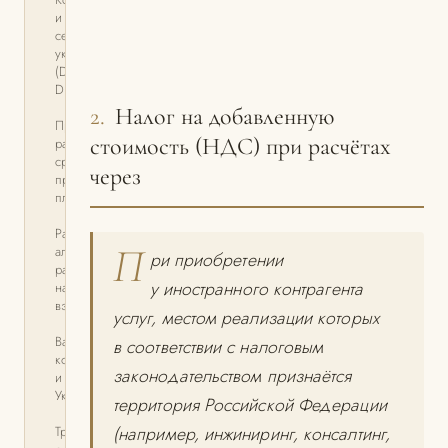
и выявление
сетей
уклонения
(Due
Diligence)
2.
Налог на добавленную
Процедура
стоимость (НДС) при расчётах
разблокировки
средств
через
при попадании
платёжного
Рассмотрим
П
алгоритм
ри приобретении
разблокировки
у иностранного контрагента
на примере
взаимодействия
услуг, местом реализации которых
Валютный
в соответствии с налоговым
контроль
законодательством признаётся
и применение
Указа № 95
территория Российской Федерации
(например, инжиниринг, консалтинг,
Требование