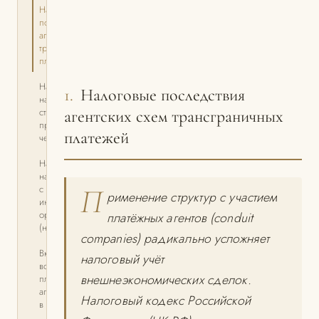
Налоговые
последствия
агентских схем
трансграничных
платежей
Налог
1.
Налоговые последствия
на добавленную
стоимость (НДС)
агентских схем трансграничных
при расчётах
платежей
через
Налог
на прибыль
с доходов
П
рименение структур с участием
иностранных
организаций
платёжных агентов (conduit
(налог у
companies) радикально усложняет
Включение
налоговый учёт
вознаграждения
внешнеэкономических сделок.
платёжного
агента
Налоговый кодекс Российской
в таможенную