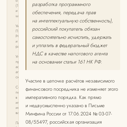
о репатриации
разработка программного
(173-ФЗ)
и риски
обеспечения, передача прав
штрафов
на интеллектуальную собственность),
Указ
российский покупатель обязан
Президента
РФ № 95
самостоятельно исчислить, удержать
и скрытые
и уплатить в федеральный бюджет
расчеты с
НДС в качестве налогового агента
Уголовно-
на основании статьи 161 НК РФ.
правовые
аспекты
агентских
схем
Участие в цепочке расчётов независимого
Совершение
финансового посредника не изменяет этого
перевода
императивного порядка. Как прямо
в валюте РФ
или
и недвусмысленно указано в Письме
иностранной
валюте на
Минфина России от 17.06.2024
03-07-
№
08/55497, российская организация
Легализация