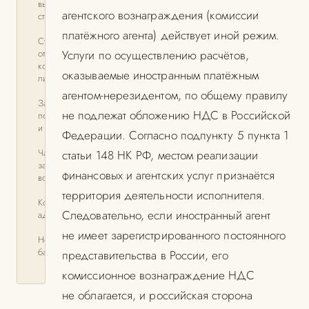
выступают
агентского вознаграждения (комиссии
статьи 61.2 и
платёжного агента) действует иной режим.
Субсидиарная
ответственность
Услуги по осуществлению расчётов,
контролирующих
оказываемые иностранным платёжным
лиц
агентом-нерезидентом, по общему правилу
Заключительные
не подлежат обложению НДС в Российской
положения
и рекомендации
Федерации. Согласно подпункту 5 пункта 1
Часто
статьи 148 НК РФ, местом реализации
задаваемые
финансовых и агентских услуг признаётся
вопросы
территория деятельности исполнителя.
Контакты
Следовательно, если иностранный агент
адвоката
не имеет зарегистрированного постоянного
Нормативная
база
представительства в России, его
комиссионное вознаграждение НДС
не облагается, и российская сторона