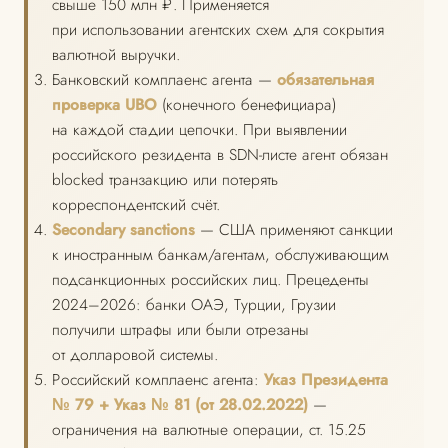
свыше 150 млн ₽. Применяется
при использовании агентских схем для сокрытия
валютной выручки.
Банковский комплаенс агента —
обязательная
проверка UBO
(конечного бенефициара)
на каждой стадии цепочки. При выявлении
российского резидента в SDN-листе агент обязан
blocked транзакцию или потерять
корреспондентский счёт.
Secondary sanctions
— США применяют санкции
к иностранным банкам/агентам, обслуживающим
подсанкционных российских лиц. Прецеденты
2024–2026: банки ОАЭ, Турции, Грузии
получили штрафы или были отрезаны
от долларовой системы.
Российский комплаенс агента:
Указ Президента
№ 79 + Указ № 81 (от 28.02.2022)
—
ограничения на валютные операции, ст. 15.25