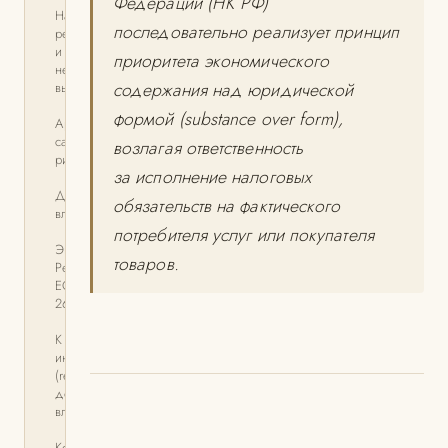
Федерации (НК РФ)
Налоговая
последовательно реализует принцип
реконструкция
и концепция
приоритета экономического
необоснованной
содержания над юридической
выгоды
формой (substance over form),
Архитектура
санкционных
возлагая ответственность
рисков
за исполнение налоговых
Доктрина
обязательств на фактического
владения
потребителя услуг или покупателя
Эволюция
товаров.
Регламента
ЕС
269/2014
К ключевым
индикаторам
(red flags)
доминирующего
влияния
Комплаенс