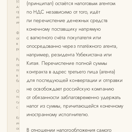
(отмывание)
(принципал) остаётся налоговым агентом
денежных
по НДС независимо от того, идёт
средств или
иного
ли перечисление денежных средств
имущества
конечному поставщику напрямую
Финансовые
с валютного счёта покупателя или
операции
в крупном
опосредованно через платёжного агента,
размере
например, резидента Узбекистана или
Риски
Китая. Перечисление полной суммы
оспаривания
платежей
контракта в адрес третьего лица (агента)
в процедурах
для последующей конвертации и отправки
банкротства
не освобождает российскую компанию
Оспаривание
подозрительных
от обязанности заблаговременно удержать
сделок и сделок
налог из суммы, причитающейся конечному
с предпочтением
иностранному исполнителю.
Ключевыми
инструментами
оспаривания
В отношении налогообложения самого