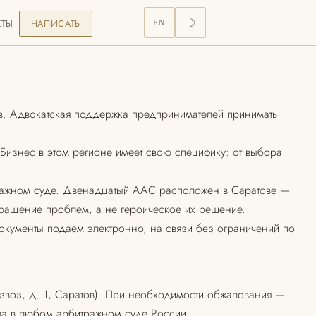
КТЫ
НАПИСАТЬ
☽
EN
в. Адвокатская поддержка предпринимателей принимать
изнес в этом регионе имеет свою специфику: от выбора
итражном суде. Двенадцатый ААС расположен в Саратове —
ращение проблем, а не героическое их решение.
Документы подаём электронно, на связи без ограничений по
звоз, д. 1, Саратов). При необходимости обжалования —
ла в любом арбитражном суде России.