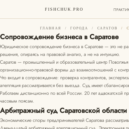
ПРАКТИ
FISHCHUK.PRO
ГЛАВНАЯ
/
ГОРОДА
/
САРАТОВ
/
Сопровождение бизнеса в Саратове
Юридическое сопровождение бизнеса в Саратове — это не раз
решения, опираясь на правовой анализ, а не на интуицию.
Саратов — промышленный и образовательный центр Поволжья с
организационно-правовой формы до взаимоотношений с контра
Что входит в сопровождение: проверка контрагентов, эксперт
апелляция рассматривается без выезда. Суд имеет сбалансир
Работаем дистанционно по всей России. 20 лет адвокатской пр
часовым поясам.
Арбитражный суд Саратовской области
Экономические споры предпринимателей Саратова рассматрива
Двенадцатый арбитражный апелляционный суд. Электронная по