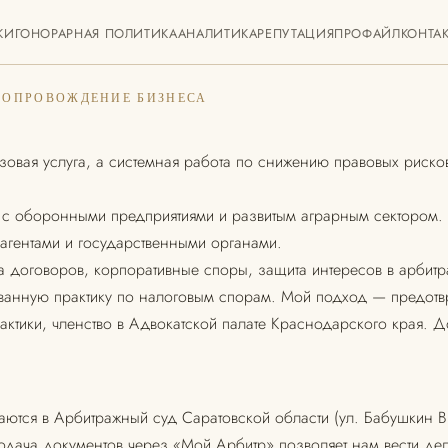
КИ
ГОНОРАРНАЯ ПОЛИТИКА
АНАЛИТИКА
РЕПУТАЦИЯ
ПРОФАЙЛ
КОНТА
СОПРОВОЖДЕНИЕ БИЗНЕСА
овая услуга, а системная работа по снижению правовых риско
 оборонными предприятиями и развитым аграрным сектором. Б
гентами и государственными органами.
иза договоров, корпоративные споры, защита интересов в арб
ованную практику по налоговым спорам. Мой подход — предотв
актики, членство в Адвокатской палате Краснодарского края. 
ются в Арбитражный суд Саратовской области (ул. Бабушкин В
дача документов через «Мой Арбитр» позволяет нам вести де