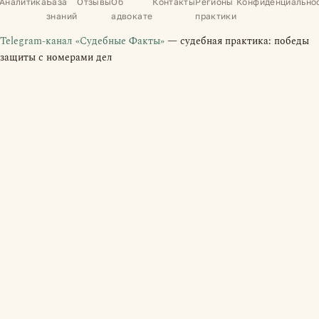
Аналитика
База
Отзывы
Об
Контакты
Регионы
Конфиденциально
знаний
адвокате
практики
Telegram-канал «Судебные Факты»
— судебная практика: победы
защиты с номерами дел